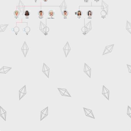
Сана
Джордан
Александр
Им
Гот (Им)
Гот
Джинён
Мэнди
Кристофер
Тая
Закари
Розмари
Дамиен
Морриган
Им
Льюис
Харрис
Харрис (Офферман)
Харрис
Гот
Олдридж
Гот
Лиен
Хёнгу
Оливер
Дориан
Им
Им
Харрис
Гот