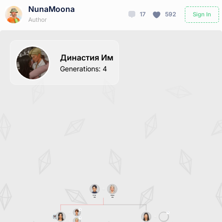
NunaMoona
17
592
Sign In
Author
Династия Им
Generations
:
4
Сану
Эмми
Им
Им