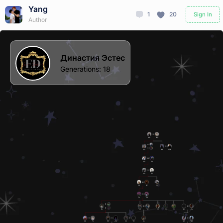
Yang
1
20
Sign In
Author
Династия Эстес
Generations
:
18
Брайан
Саммер
Эстес
Холидей
Келли
Марион
Ричард
Эстес
Эстес
Бьергсен
Хэйли
Хаджун
Эстес
Чон
Хаын
Минхо
Эстес
Пак
Дженни
Джису
Кай
Эстес
Ким
Эстес
Ян
Саманта
Эстес
Андерс
Марк
Миранда
Намджун
Итан
Крис
Айзек
Тиффани
Зак
Эстес
Эстес
Ким
Эстес
Эстес
Эстес
Эстес
Флекс
Хорас
Юна
Аккильз
Эбби
Сара
Трэвис
Том
Джесси
Изабелла
Эстес
Им
Эстес
Прэсли
Эстес
Йорк
Эстес
Эстес
Андерс