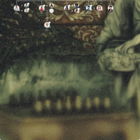
Regina
Naomi
Odessa
Somer
Evelyn
Kai
de Vause
de Vause
de Vause
de Vause
Andersen
de Vause
Alive
Alive
Alive
Alive
Alive
Alive
Isaac
de Vause
Alive