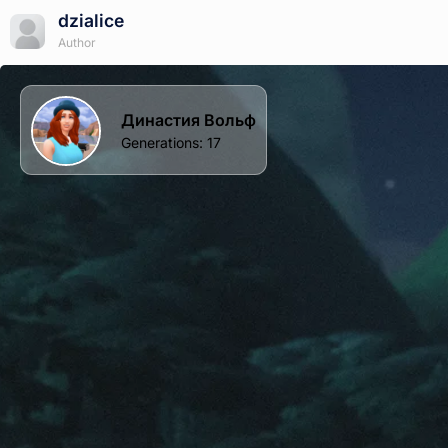
dzialice
Author
Династия Вольф
Generations
:
17