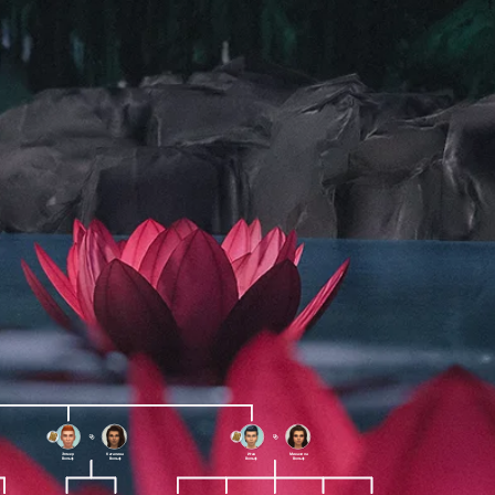
Элмер
Каталина
Итан
Микаэлла
Вольф
Вольф
Вольф
Вольф