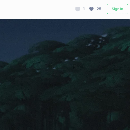
1
25
Sign In