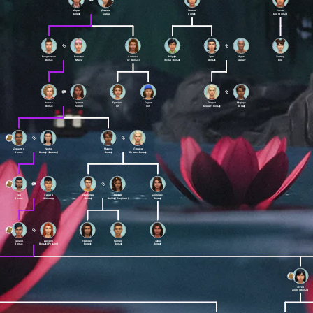
Марти
Джеми
Хоакин
Уэсли
Вольф
Бхида
Вольф
Бон (Вольф)
Бенджамин
Роксана
Анжела
Мёрфи
Эрик
Адам
Харпер
Вольф
Манч
Гот (Вольф)
Эспан-Вольф
Вольф
Беннет
Бон
Чарльз
Бритни
Брианна
Сидни
Линдси
Маркус
Вольф
Уорхол
Гот
Гот
Беннет-Вольф
Вольф
Джастин
Наоми
Маркус
Линдси
Вольф
Вольф (Финлис)
Вольф
Беннет-Вольф
Теа
Эдвард
Линкольн
Кэтрин
Долорес
Вольф
Холланд
Вольф
Вольф (Стерлинг)
Вольф
Теодор
Анжела
Лайонел
Каллен
Зара
Вольф
Вольф (Pleasant)
Вольф
Вольф
Вольф
Эстер
Дойл (Вольф)