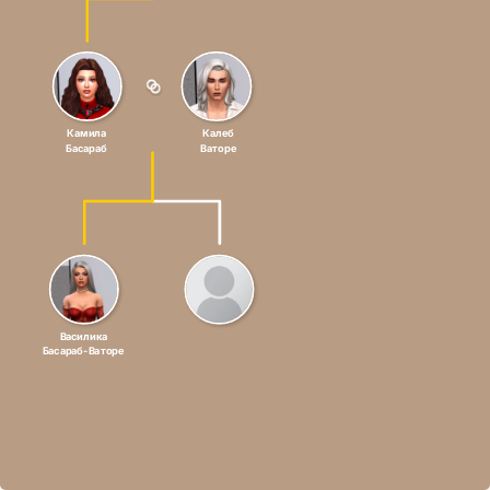
Камила
Калеб
Басараб
Ваторе
Василика
Басараб-Ваторе