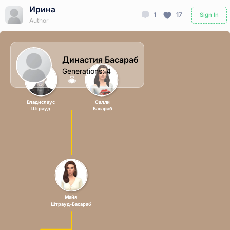
Ирина
1
17
Sign In
Author
Династия Басараб
Generations
:
4
Владислаус
Салли
Штрауд
Басараб
Майя
Штрауд-Басараб