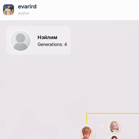
evarird
Author
Нэйлим
Generations
:
4