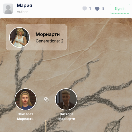
Мария
1
8
Sign In
Author
Мориарти
Generations
:
2
Элизабет
Витторе
Мориарти
Мориарти