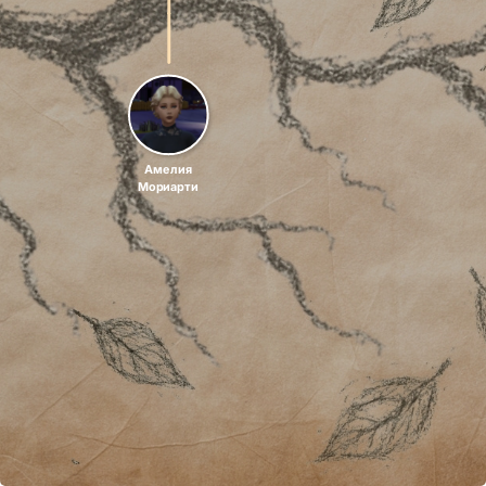
Амелия
Мориарти