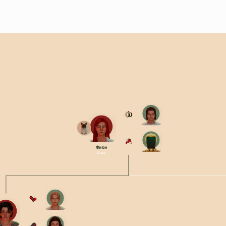
Фиби
Dead