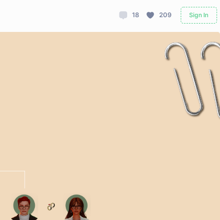
18
209
Sign In