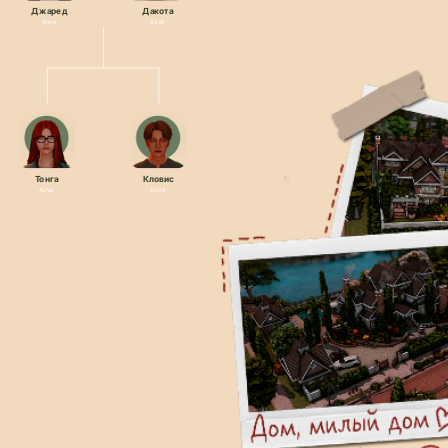
Джаред
Дакота
Alive
Alive
Тонга
Кловис
Alive
Alive