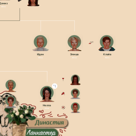
Дениз
Alive
Иден
Элиша
Клайв
Alive
Alive
Alive
Нелла
Alive