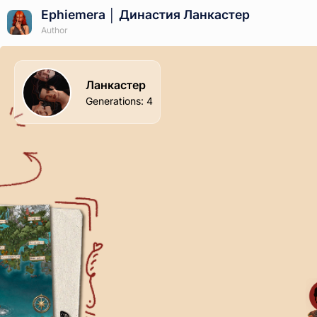
Ephiemera │ Династия Ланкастер
Author
Ланкастер
Generations
:
4