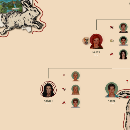
Берта
Alive
Кайден
Абель
Alive
Alive