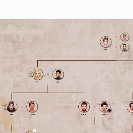
Мия
Ани
Лэнс
Айя
Орайя
Блейк
Майли
Дж