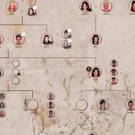
Агата
Саманта
Хантер
Джес
а
Адриан
Блейз
Миа
5
4
а
Софи
4
Ава
Алек
Лейла
Брайен