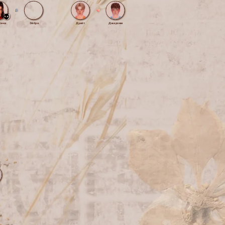
сика
Эйбра
Дуайт
Джероми