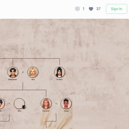
1
37
Sign In
Бенжамин
Эби
Селена
ек
Шон
Беатрис
Навин