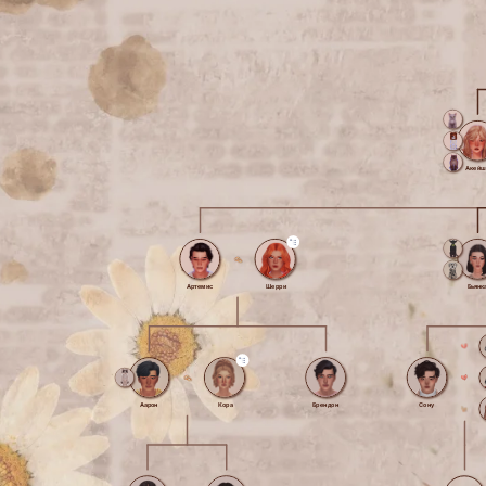
Акейш
Артемис
Шерри
Бьянк
Аарон
Кора
Брендон
Сону