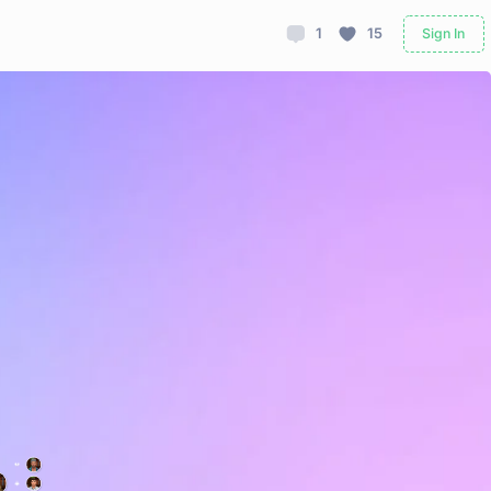
1
15
Sign In