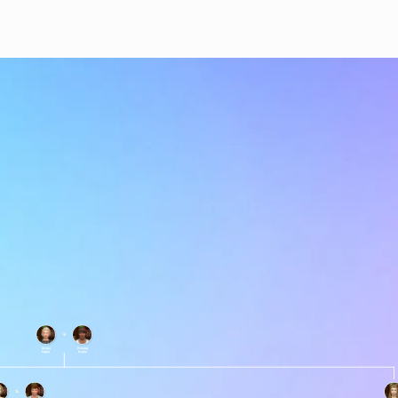
Азура
Ричард
Бэрри
Бэрри