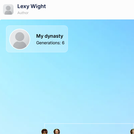
Lexy Wight
Author
My dynasty
Generations
:
6