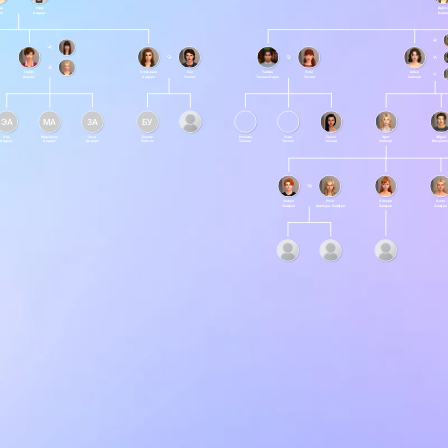
ди
Уэйд
Адел
ри
Андерс
Бэрр
Грейл
Стефания
Кэл
Тайвин
Руби
Айме
Андерс
Андерс
Уоллес
Тихони-Бэрри
Тихони
Хейворт
ЭА
МА
ЗА
БУ
Энн
Мирабель
Зоуи
Бланш
Ребекка
Эван
Паула
Эдит
Эйдан
Андерс
Андерс
Андерс
Уоллес
Тихони
Тихони
Тихони
Хейворт
МакДило
Закари
Рози
Эйвери
Олли
Хамфри
МакКари-Хамфри
Хамфри
Хамфри