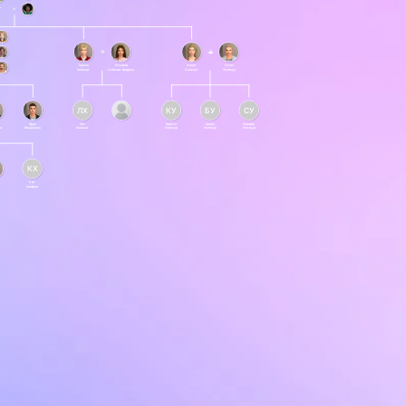
ь
и
Тирион
Розария
Аннет
Оттис
Хейворт
Хейворт-Андрюс
Хейворт
Уэстмур
ЛХ
КУ
БУ
СУ
Эрни
Лиз
Кирсти
Брайс
Саммер
н
МакДилон
Хейворт
Уэстмур
Уэстмур
Уэстмур
КХ
Кай
Хамфри