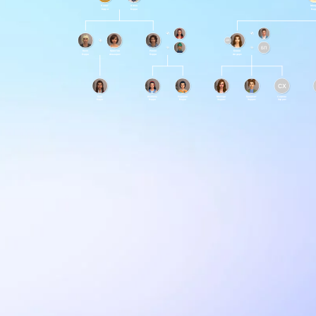
Клинт
Аспен
Мин
Бэрри
Бэрри
Бэр
ДХ
БП
Келл
Кристия
Рокко
Бонни
Бэрри
Альварес
Бэрри
Андерс
СХ
Сью
Изабель
Родерик
Мелоди
Бриджит
Серена
Бэрри
Бэрри
Бэрри
Харрис
Харрис
Харрис