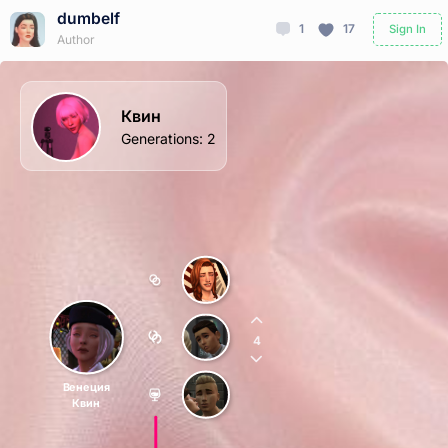
dumbelf
1
17
Sign In
Author
Квин
Generations
:
2
4
Венеция
Квин