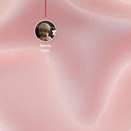
Амели
Квин