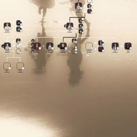
4
София
Штайгер
Alive
4
Ксандр
Мэй
Штайгер
Штайгер
Alive
Alive
5
Оливия
Кервин
Мириам
Габриель
Гвендолин
Рози
Эви
Уоркмен
Маллинс
Флирт
Штайгер
Штайгер
Штайгер
Грабб
Alive
Alive
Alive
Alive
Alive
Alive
Alive
Иви
Оззи
Уоркмен
Уоркмен
Alive
Alive